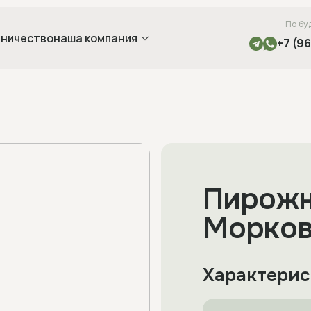
По бу
ничество
наша компания
+7 (9
Пирожн
Морко
Характерис