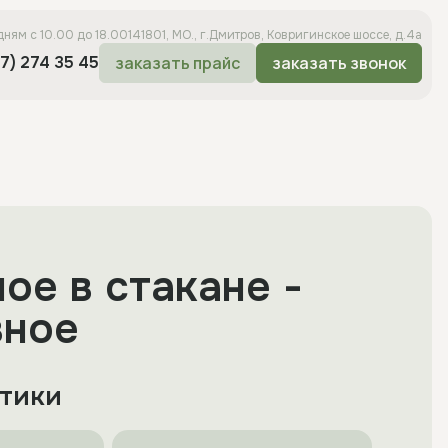
дням с 10.00 до 18.00
141801, МО., г.Дмитров, Ковригинское шоссе, д.4а
67) 274 35 45
заказать прайс
заказать звонок
ое в стакане -
вное
тики